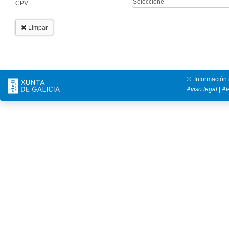
Seleccione
CPV
Limpar
© Información 
Aviso legal
|
At